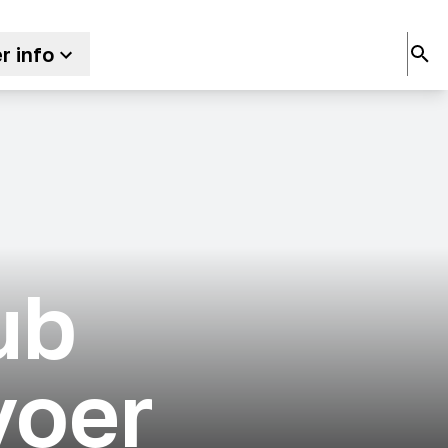
r info
ub
voer