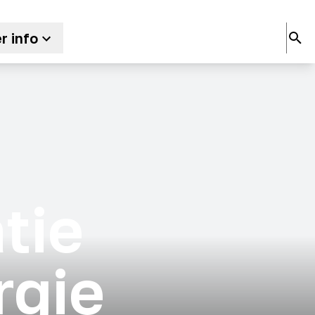
r info
tie
rgie