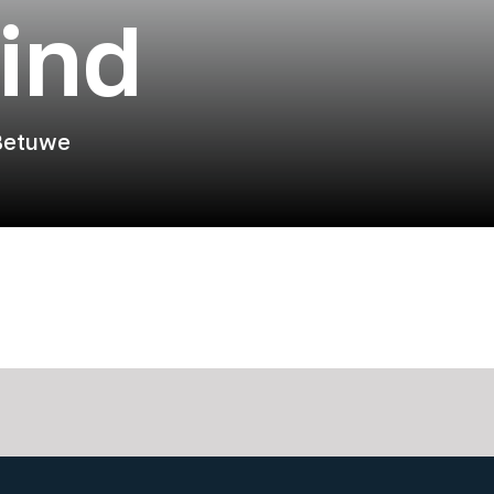
wind
Betuwe