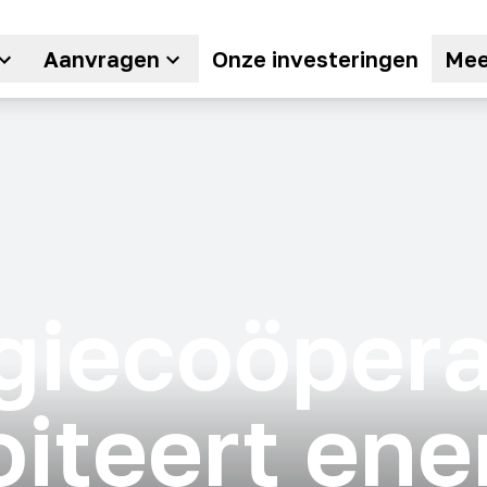
Aanvragen
Onze investeringen
Mee
giecoöpera
oiteert ene