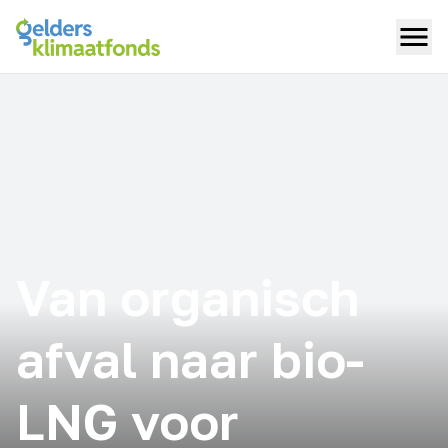
Van organisch
afval naar bio-
LNG voor